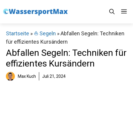
Zum
M
Inhalt
springen
Startseite
»
⛵️ Segeln
»
Abfallen Segeln: Techniken
für effizientes Kursändern
Abfallen Segeln: Techniken für
effizientes Kursändern
Max Kuch
Juli 21, 2024