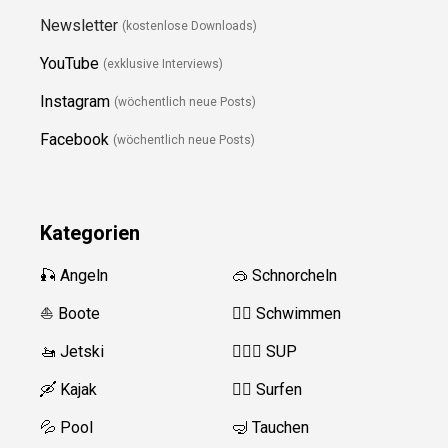
Newsletter
(kostenlose Downloads)
YouTube
(exklusive Interviews)
Instagram
(wöchentlich neue Posts)
Facebook
(wöchentlich neue Posts)
Kategorien
🎣 Angeln
🥽 Schnorcheln
⛵️ Boote
🏊‍♂️
Schwimmen
🚤 Jetski
🏄‍♀️🛶 SUP
🛶 Kajak
🏄‍♂️
Surfen
💦 Pool
🤿 Tauchen