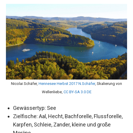
Nicolai Schäfer,
Hennesee Herbst 2017 N.Schäfer
, Skalierung von
Wellenliebe,
CC BY-SA 3.0 DE
Gewässertyp: See
Zielfische: Aal, Hecht, Bachforelle, Flussforelle,
Karpfen, Schleie, Zander, kleine und große
Moräne