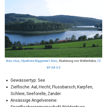
Asio otus
,
OlpeKreis-Biggesee1-Asio
, Skalierung von Wellenliebe,
CC
BY-SA 3.0
Gewässertyp: See
Zielfische: Aal, Hecht, Flussbarsch, Karpfen,
Schleie, Seeforelle, Zander
Ansässige Angelvereine:
Sportfischergemeinschaft Waldenburg