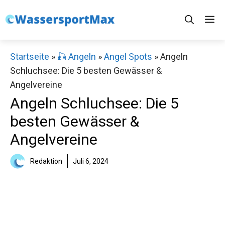
Zum
M
Inhalt
springen
Startseite
»
🎣 Angeln
»
Angel Spots
»
Angeln
Schluchsee: Die 5 besten Gewässer &
Angelvereine
Angeln Schluchsee: Die 5
besten Gewässer &
Angelvereine
Redaktion
Juli 6, 2024