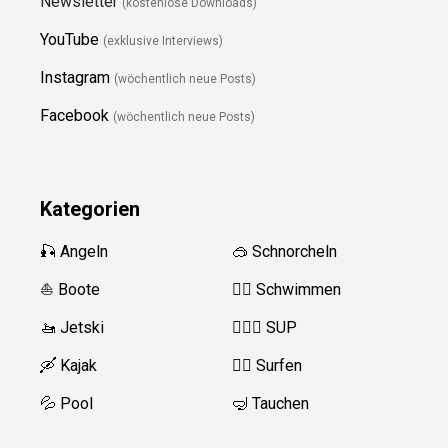
Newsletter
(kostenlose Downloads)
YouTube
(exklusive Interviews)
Instagram
(wöchentlich neue Posts)
Facebook
(wöchentlich neue Posts)
Kategorien
🎣 Angeln
🥽 Schnorcheln
⛵️ Boote
🏊‍♂️
Schwimmen
🚤 Jetski
🏄‍♀️🛶 SUP
🛶 Kajak
🏄‍♂️
Surfen
💦 Pool
🤿 Tauchen