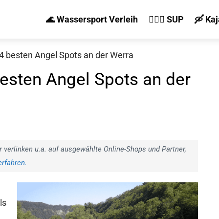
🌊 Wassersport Verleih
🏄‍♀️🛶 SUP
🛶 Ka
 4 besten Angel Spots an der Werra
besten Angel Spots an der
r verlinken u.a. auf ausgewählte Online-Shops und Partner,
rfahren.
ls