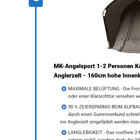
MK-Angelsport 1-2 Personen Kar
Anglerzelt - 160cm hohe Innen
MAXIMALE BELÜFTUNG - Die Frontt
oder einer Klarsichttür versehen w
90 % ZEIERSPARNIS BEIM AUFBAU –
durch einen Gummiverbund schnell 
ins Anglerzelt eingefädelt werden müs
LANGLEBIGKEIT - Das rostfreie 2-
extrem stabil, sondern dank der 