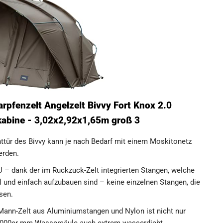
pfenzelt Angelzelt Bivvy Fort Knox 2.0
kabine - 3,02x2,92x1,65m groß 3
ür des Bivvy kann je nach Bedarf mit einem Moskitonetz
erden.
 dank der im Ruckzuck-Zelt integrierten Stangen, welche
und einfach aufzubauen sind – keine einzelnen Stangen, die
sen.
Mann-Zelt aus Aluminiumstangen und Nylon ist nicht nur
10000er mm Wassersäule auch extrem wasserdicht.