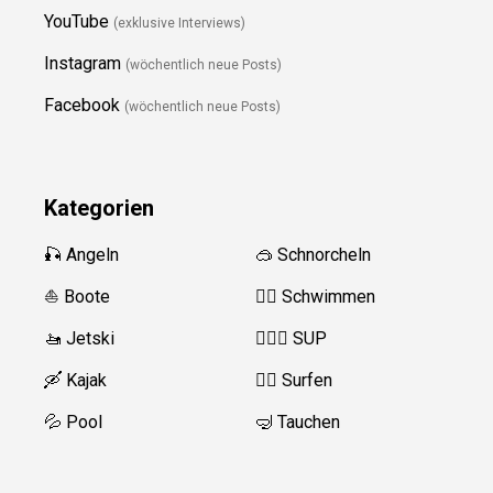
YouTube
(exklusive Interviews)
Instagram
(wöchentlich neue Posts)
Facebook
(wöchentlich neue Posts)
Kategorien
🎣 Angeln
🥽 Schnorcheln
⛵️ Boote
🏊‍♂️
Schwimmen
🚤 Jetski
🏄‍♀️🛶 SUP
🛶 Kajak
🏄‍♂️
Surfen
💦 Pool
🤿 Tauchen