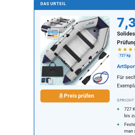
DAS URTEIL
7,
Solides
Prüfung
727 kg
ArtSpor
Für sec
Exemplar
Preis prüfen
SPRICHT
727 K
bis z
Fest
man s