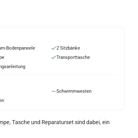
um-Bodenpaneele
2 Sitzbänke
pe
Transporttasche
ngsanleitung
Schwimmwesten
en
Pumpe, Tasche und Reparaturset sind dabei, ein