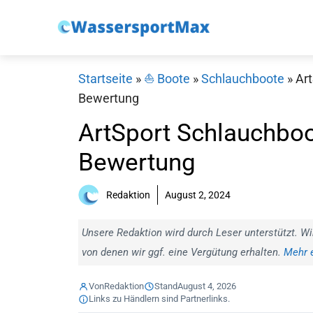
Zum
Inhalt
springen
Startseite
»
⛵️ Boote
»
Schlauchboote
»
Art
Bewertung
ArtSport Schlauchboo
Bewertung
Redaktion
August 2, 2024
Unsere Redaktion wird durch Leser unterstützt. Wi
von denen wir ggf. eine Vergütung erhalten.
Mehr e
Von
Redaktion
Stand
August 4, 2026
Links zu Händlern sind Partnerlinks.