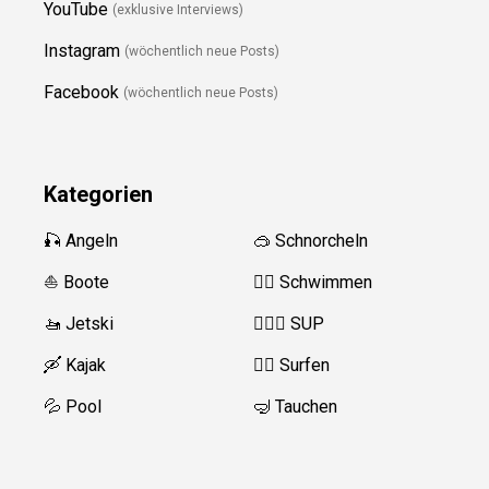
YouTube
(exklusive Interviews)
Instagram
(wöchentlich neue Posts)
Facebook
(wöchentlich neue Posts)
Kategorien
🎣 Angeln
🥽 Schnorcheln
⛵️ Boote
🏊‍♂️
Schwimmen
🚤 Jetski
🏄‍♀️🛶 SUP
🛶 Kajak
🏄‍♂️
Surfen
💦 Pool
🤿 Tauchen