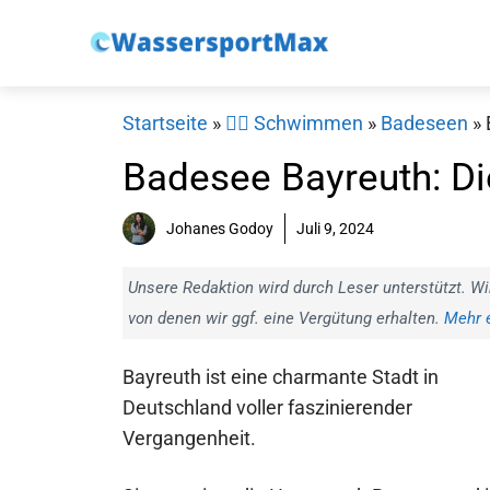
Zum
Inhalt
springen
Startseite
»
🏊‍♂️ Schwimmen
»
Badeseen
»
Badesee Bayreuth: D
Johanes Godoy
Juli 9, 2024
Unsere Redaktion wird durch Leser unterstützt. Wi
von denen wir ggf. eine Vergütung erhalten.
Mehr e
Bayreuth ist eine charmante Stadt in
Deutschland voller faszinierender
Vergangenheit.