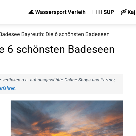
🌊 Wassersport Verleih
🏄‍♀️🛶 SUP
🛶 Ka
Badesee Bayreuth: Die 6 schönsten Badeseen
ie 6 schönsten Badeseen
r verlinken u.a. auf ausgewählte Online-Shops und Partner,
rfahren.