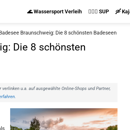
🌊 Wassersport Verleih
🏄‍♀️🛶 SUP
🛶 Ka
Badesee Braunschweig: Die 8 schönsten Badeseen
g: Die 8 schönsten
r verlinken u.a. auf ausgewählte Online-Shops und Partner,
rfahren.
ls