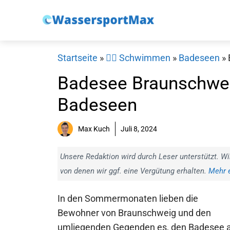
Zum
Inhalt
springen
Startseite
»
🏊‍♂️ Schwimmen
»
Badeseen
»
Badesee Braunschwei
Badeseen
Max Kuch
Juli 8, 2024
Unsere Redaktion wird durch Leser unterstützt. Wi
von denen wir ggf. eine Vergütung erhalten.
Mehr e
In den Sommermonaten lieben die
Bewohner von Braunschweig und den
umliegenden Gegenden es, den Badesee a