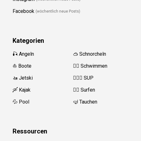
Facebook
(wöchentlich neue Posts)
Kategorien
🎣 Angeln
🥽 Schnorcheln
⛵️ Boote
🏊‍♂️
Schwimmen
🚤 Jetski
🏄‍♀️🛶 SUP
🛶 Kajak
🏄‍♂️
Surfen
💦 Pool
🤿 Tauchen
Ressource
n