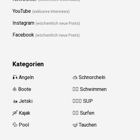
YouTube
(exklusive Interviews)
Instagram
(wöchentlich neue Posts)
Facebook
(wöchentlich neue Posts)
Kategorien
🎣 Angeln
🥽 Schnorcheln
⛵️ Boote
🏊‍♂️
Schwimmen
🚤 Jetski
🏄‍♀️🛶 SUP
🛶 Kajak
🏄‍♂️
Surfen
💦 Pool
🤿 Tauchen