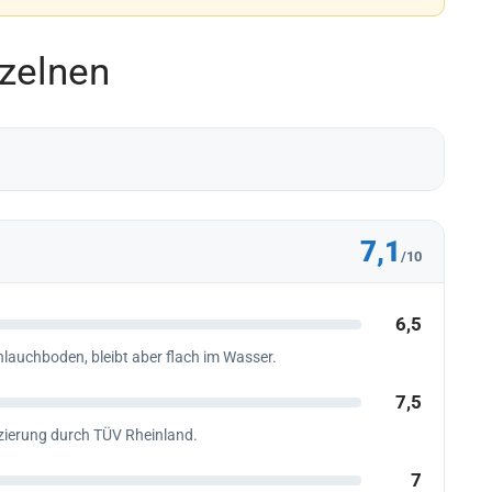
zelnen
7,1
/10
6,5
lauchboden, bleibt aber flach im Wasser.
7,5
izierung durch TÜV Rheinland.
7