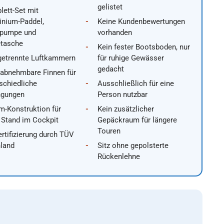
gelistet
ett-Set mit
inium-Paddel,
Keine Kundenbewertungen
pumpe und
vorhanden
etasche
Kein fester Bootsboden, nur
getrennte Luftkammern
für ruhige Gewässer
gedacht
 abnehmbare Finnen für
schiedliche
Ausschließlich für eine
ngungen
Person nutzbar
m-Konstruktion für
Kein zusätzlicher
 Stand im Cockpit
Gepäckraum für längere
Touren
rtifizierung durch TÜV
nland
Sitz ohne gepolsterte
Rückenlehne