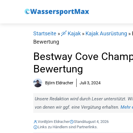
Zum
Inhalt
springen
Startseite
»
🛶 Kajak
»
Kajak Ausrüstung
»
Bewertung
Bestway Cove Champi
Bewertung
Björn Eldracher
Juli 3, 2024
Unsere Redaktion wird durch Leser unterstützt. Wi
von denen wir ggf. eine Vergütung erhalten.
Mehr e
Von
Björn Eldracher
Stand
August 4, 2026
Links zu Händlern sind Partnerlinks.