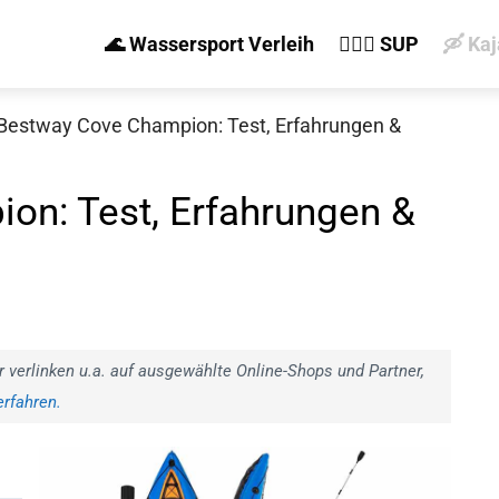
🌊 Wassersport Verleih
🏄‍♀️🛶 SUP
🛶 Ka
Bestway Cove Champion: Test, Erfahrungen &
on: Test, Erfahrungen &
r verlinken u.a. auf ausgewählte Online-Shops und Partner,
rfahren.