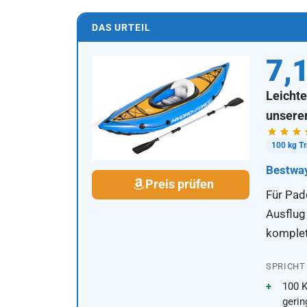
DAS URTEIL
7,
Leichte
unserer
100 kg Tr
Bestwa
Preis prüfen
Für Padd
Ausflug
komplet
SPRICHT
100 K
geri