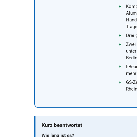
Kompl
Alum
Hand
Trag
Drei 
Zwei
unter
Bedi
I-Bea
mehr
GS-Ze
Rhei
Kurz beantwortet
Wie lang ist es?