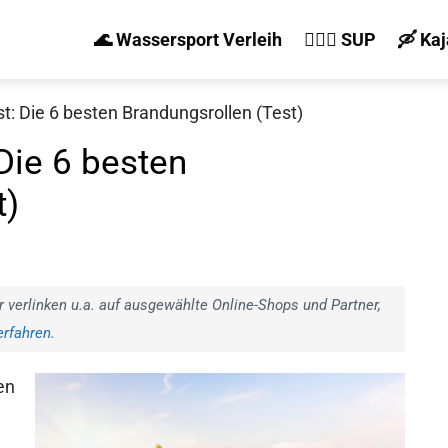
🌊 Wassersport Verleih
🏄‍♀️🛶 SUP
🛶 Ka
t: Die 6 besten Brandungsrollen (Test)
Die 6 besten
t)
r verlinken u.a. auf ausgewählte Online-Shops und Partner,
rfahren.
en