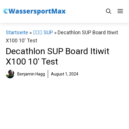
Zum
M
Inhalt
springen
Startseite
»
🏄‍♀️🛶 SUP
»
Decathlon SUP Board Itiwit
X100 10′ Test
Decathlon SUP Board Itiwit
X100 10′ Test
Benjamin Hagg
August 1, 2024