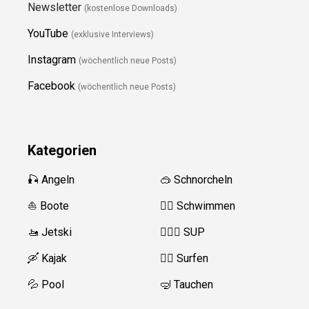
Newsletter
(kostenlose Downloads)
YouTube
(exklusive Interviews)
Instagram
(wöchentlich neue Posts)
Facebook
(wöchentlich neue Posts)
Kategorien
🎣 Angeln
🥽 Schnorcheln
⛵️ Boote
🏊‍♂️
Schwimmen
🚤 Jetski
🏄‍♀️🛶 SUP
🛶 Kajak
🏄‍♂️
Surfen
💦 Pool
🤿 Tauchen