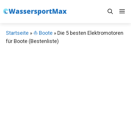
Zum
M
Inhalt
springen
Startseite
»
⛵️ Boote
»
Die 5 besten Elektromotoren
für Boote (Bestenliste)