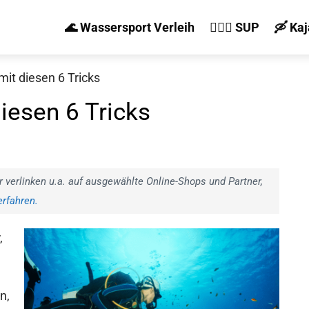
🌊 Wassersport Verleih
🏄‍♀️🛶 SUP
🛶 Ka
mit diesen 6 Tricks
diesen 6 Tricks
r verlinken u.a. auf ausgewählte Online-Shops und Partner,
rfahren.
,
n,