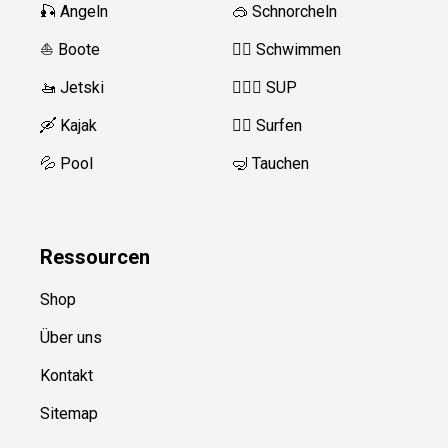
🎣 Angeln
🥽 Schnorcheln
⛵️ Boote
🏊‍♂️
Schwimmen
🚤 Jetski
🏄‍♀️🛶 SUP
🛶 Kajak
🏄‍♂️
Surfen
💦 Pool
🤿 Tauchen
Ressource
n
Shop
Über uns
Kontakt
Sitemap