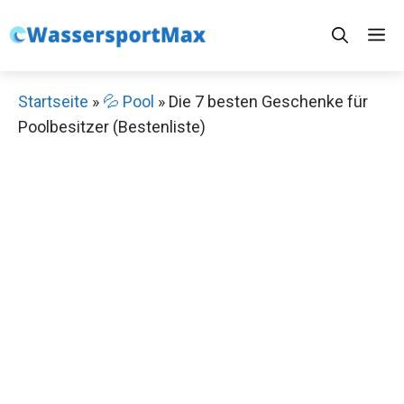
Zum
M
Inhalt
springen
Startseite
»
💦 Pool
»
Die 7 besten Geschenke für
Poolbesitzer (Bestenliste)