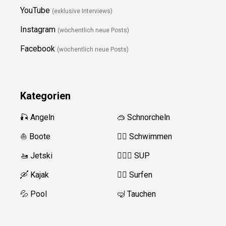
YouTube
(exklusive Interviews)
Instagram
(wöchentlich neue Posts)
Facebook
(wöchentlich neue Posts)
Kategorien
🎣 Angeln
🥽 Schnorcheln
⛵️ Boote
🏊‍♂️
Schwimmen
🚤 Jetski
🏄‍♀️🛶 SUP
🛶 Kajak
🏄‍♂️
Surfen
💦 Pool
🤿 Tauchen