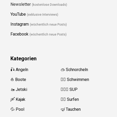
Newsletter
(kostenlose Downloads)
YouTube
(exklusive Interviews)
Instagram
(wöchentlich neue Posts)
Facebook
(wöchentlich neue Posts)
Kategorien
🎣 Angeln
🥽 Schnorcheln
⛵️ Boote
🏊‍♂️
Schwimmen
🚤 Jetski
🏄‍♀️🛶 SUP
🛶 Kajak
🏄‍♂️
Surfen
💦 Pool
🤿 Tauchen