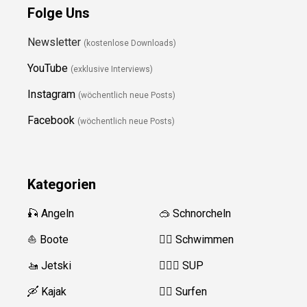
Folge Uns
Newsletter
(kostenlose Downloads)
YouTube
(exklusive Interviews)
Instagram
(wöchentlich neue Posts)
Facebook
(wöchentlich neue Posts)
Kategorien
🎣 Angeln
🥽 Schnorcheln
⛵️ Boote
🏊‍♂️
Schwimmen
🚤 Jetski
🏄‍♀️🛶 SUP
🛶 Kajak
🏄‍♂️
Surfen