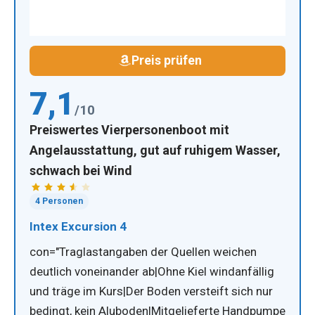
Preis prüfen
7,1
/10
Preiswertes Vierpersonenboot mit
Angelausstattung, gut auf ruhigem Wasser,
schwach bei Wind
4 Personen
Intex Excursion 4
con="Traglastangaben der Quellen weichen
deutlich voneinander ab|Ohne Kiel windanfällig
und träge im Kurs|Der Boden versteift sich nur
bedingt, kein Aluboden|Mitgelieferte Handpumpe