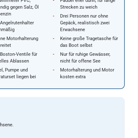
Millimeter PVC,
Paddel eher dünn, für lange
ndig gegen Salz, Öl
Strecken zu weich
enzin
Drei Personen nur ohne
Angelrutenhalter
Gepäck, realistisch zwei
enmäßig
Erwachsene
ine Motorhalterung
Keine große Tragetasche für
reitet
das Boot selbst
Boston-Ventile für
Nur für ruhige Gewässer,
elles Ablassen
nicht für offene See
el, Pumpe und
Motorhalterung und Motor
aturset liegen bei
kosten extra
chsene.