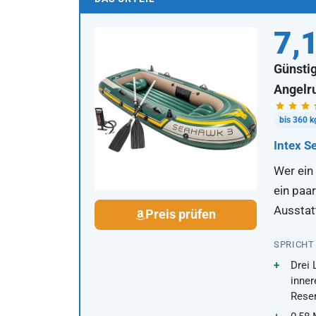
7,
Günstig
Angelr
bis 360 k
Intex S
Wer ein
ein paa
Ausstat
Preis prüfen
SPRICHT
Drei
inner
Rese