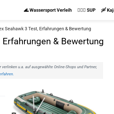
🌊 Wassersport Verleih
🏄‍♀️🛶 SUP
🛶 Ka
tex Seahawk 3 Test, Erfahrungen & Bewertung
, Erfahrungen & Bewertung
r verlinken u.a. auf ausgewählte Online-Shops und Partner,
rfahren.