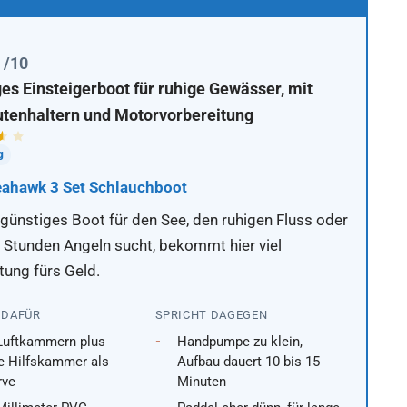
1
/10
es Einsteigerboot für ruhige Gewässer, mit
utenhaltern und Motorvorbereitung
g
eahawk 3 Set Schlauchboot
 günstiges Boot für den See, den ruhigen Fluss oder
r Stunden Angeln sucht, bekommt hier viel
tung fürs Geld.
 DAFÜR
SPRICHT DAGEGEN
 Luftkammern plus
Handpumpe zu klein,
e Hilfskammer als
Aufbau dauert 10 bis 15
rve
Minuten