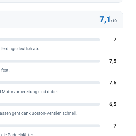
7,1
/10
7
allerdings deutlich ab.
7,5
 fest.
7,5
d Motorvorbereitung sind dabei.
6,5
assen geht dank Boston-Ventilen schnell.
7
 die Paddelblätter.