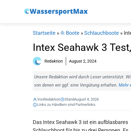
Zum
Inhalt
springen
Startseite
»
⛵️ Boote
»
Schlauchboote
»
In
Intex Seahawk 3 Test
Redaktion
August 2, 2024
Unsere Redaktion wird durch Leser unterstützt. Wi
von denen wir ggf. eine Vergütung erhalten.
Mehr e
Von
Redaktion
Stand
August 4, 2026
Links zu Händlern sind Partnerlinks.
Das Intex Seahawk 3 ist ein aufblasbares
Schlauchboot für bis zu drei Personen. Es