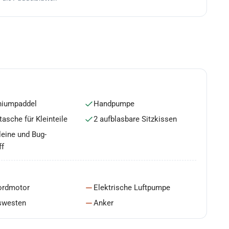
niumpaddel
Handpumpe
asche für Kleinteile
2 aufblasbare Sitzkissen
eine und Bug-
ff
ordmotor
Elektrische Luftpumpe
swesten
Anker