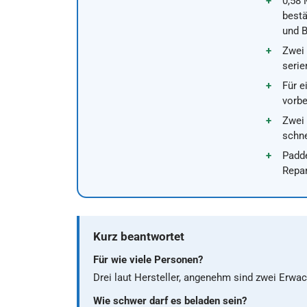
0,58 
bestä
und B
Zwei 
seri
Für e
vorbe
Zwei 
schn
Padd
Repar
Kurz beantwortet
Für wie viele Personen?
Drei laut Hersteller, angenehm sind zwei Erwa
Wie schwer darf es beladen sein?