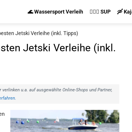
🌊 Wassersport Verleih
🏄‍♀️🛶 SUP
🛶 Ka
besten Jetski Verleihe (inkl. Tipps)
sten Jetski Verleihe (inkl.
r verlinken u.a. auf ausgewählte Online-Shops und Partner,
rfahren.
en