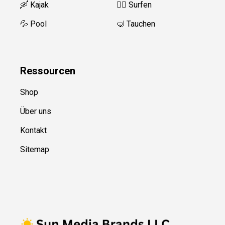
🛶 Kajak
🏄‍♂️
Surfen
💦 Pool
🤿 Tauchen
Ressource
n
Shop
Über uns
Kontakt
Sitemap