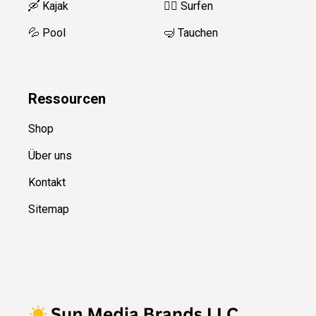
🛶 Kajak
🏄‍♂️
Surfen
💦 Pool
🤿 Tauchen
Ressource
n
Shop
Über uns
Kontakt
Sitemap