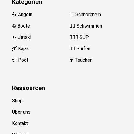
Kategorien
🎣 Angeln
🥽 Schnorcheln
⛵️ Boote
🏊‍♂️
Schwimmen
🚤 Jetski
🏄‍♀️🛶 SUP
🛶 Kajak
🏄‍♂️
Surfen
💦 Pool
🤿 Tauchen
Ressource
n
Shop
Über uns
Kontakt