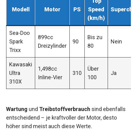
Top
Modell
Motor
PS
Speed
Supercha
(km/h)
Sea-Doo
899cc
Bis zu
Spark
90
Nein
Dreizylinder
80
Trixx
Kawasaki
1,498cc
Über
Ultra
310
Ja
Inline-Vier
100
310X
Wartung
und
Treibstoffverbrauch
sind ebenfalls
entscheidend – je kraftvoller der Motor, desto
höher sind meist auch diese Werte.