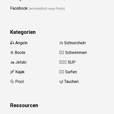
Facebook
(wöchentlich neue Posts)
Kategorien
🎣 Angeln
🥽 Schnorcheln
⛵️ Boote
🏊‍♂️
Schwimmen
🚤 Jetski
🏄‍♀️🛶 SUP
🛶 Kajak
🏄‍♂️
Surfen
💦 Pool
🤿 Tauchen
Ressource
n