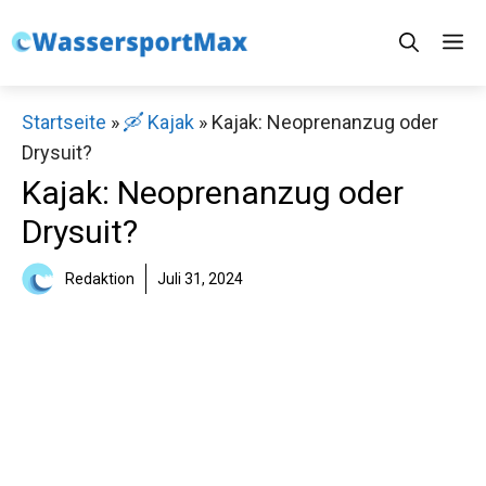
Zum
M
Inhalt
springen
Startseite
»
🛶 Kajak
»
Kajak: Neoprenanzug oder
Drysuit?
Kajak: Neoprenanzug oder
Drysuit?
Redaktion
Juli 31, 2024