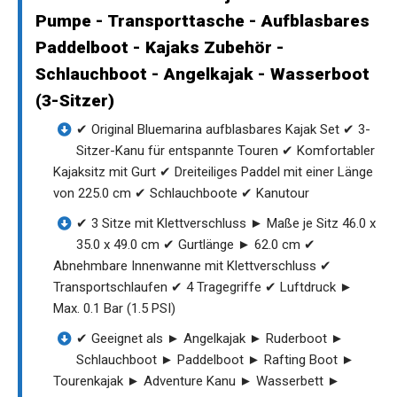
Pumpe - Transporttasche - Aufblasbares
Paddelboot - Kajaks Zubehör -
Schlauchboot - Angelkajak - Wasserboot
(3-Sitzer)
✔ Original Bluemarina aufblasbares Kajak Set ✔ 3-
Sitzer-Kanu für entspannte Touren ✔ Komfortabler
Kajaksitz mit Gurt ✔ Dreiteiliges Paddel mit einer Länge
von 225.0 cm ✔ Schlauchboote ✔ Kanutour
✔ 3 Sitze mit Klettverschluss ► Maße je Sitz 46.0 x
35.0 x 49.0 cm ✔ Gurtlänge ► 62.0 cm ✔
Abnehmbare Innenwanne mit Klettverschluss ✔
Transportschlaufen ✔ 4 Tragegriffe ✔ Luftdruck ►
Max. 0.1 Bar (1.5 PSI)
✔ Geeignet als ► Angelkajak ► Ruderboot ►
Schlauchboot ► Paddelboot ► Rafting Boot ►
Tourenkajak ► Adventure Kanu ► Wasserbett ►