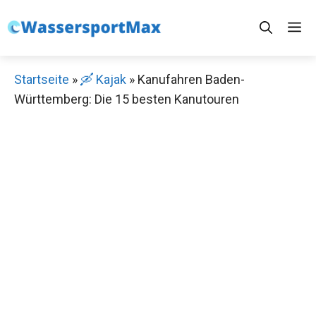
Zum
M
Inhalt
springen
Startseite
»
🛶 Kajak
»
Kanufahren Baden-
Württemberg: Die 15 besten Kanutouren