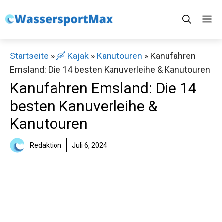
Zum
M
Inhalt
springen
Startseite
»
🛶 Kajak
»
Kanutouren
»
Kanufahren
Emsland: Die 14 besten Kanuverleihe & Kanutouren
Kanufahren Emsland: Die 14
besten Kanuverleihe &
Kanutouren
Redaktion
Juli 6, 2024