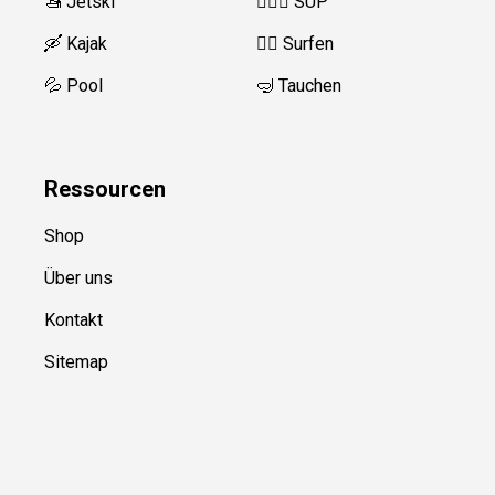
🚤 Jetski
🏄‍♀️🛶 SUP
🛶 Kajak
🏄‍♂️
Surfen
💦 Pool
🤿 Tauchen
Ressource
n
Shop
Über uns
Kontakt
Sitemap