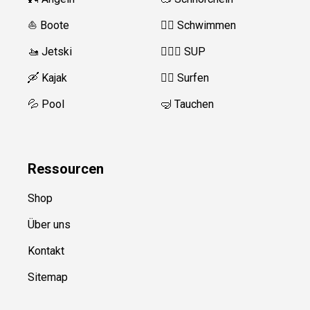
⛵️ Boote
🏊‍♂️
Schwimmen
🚤 Jetski
🏄‍♀️🛶 SUP
🛶 Kajak
🏄‍♂️
Surfen
💦 Pool
🤿 Tauchen
Ressource
n
Shop
Über uns
Kontakt
Sitemap