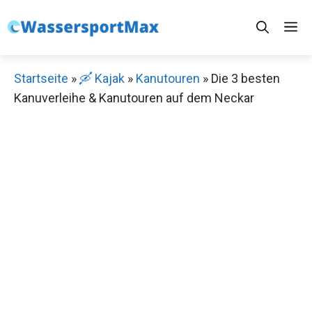
Zum
M
Inhalt
springen
Startseite
»
🛶 Kajak
»
Kanutouren
»
Die 3 besten
Kanuverleihe & Kanutouren auf dem Neckar