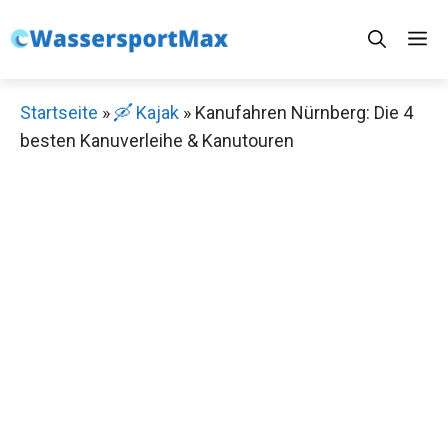
Zum
M
Inhalt
springen
Startseite
»
🛶 Kajak
»
Kanufahren Nürnberg: Die 4
besten Kanuverleihe & Kanutouren