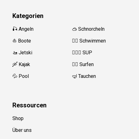
Kategorien
🎣 Angeln
🥽 Schnorcheln
⛵️ Boote
🏊‍♂️
Schwimmen
🚤 Jetski
🏄‍♀️🛶 SUP
🛶 Kajak
🏄‍♂️
Surfen
💦 Pool
🤿 Tauchen
Ressource
n
Shop
Über uns