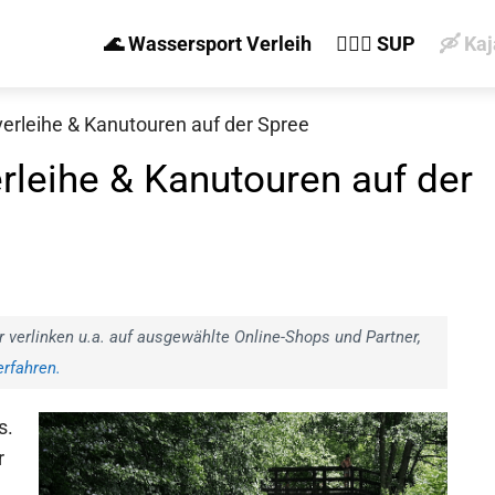
🌊 Wassersport Verleih
🏄‍♀️🛶 SUP
🛶 Ka
erleihe & Kanutouren auf der Spree
rleihe & Kanutouren auf der
r verlinken u.a. auf ausgewählte Online-Shops und Partner,
rfahren.
s.
r