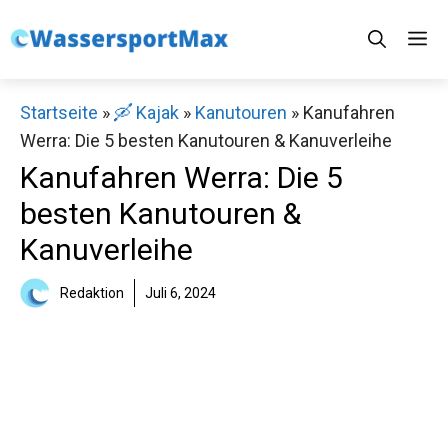
Zum
M
Inhalt
springen
Startseite
»
🛶 Kajak
»
Kanutouren
»
Kanufahren
Werra: Die 5 besten Kanutouren & Kanuverleihe
Kanufahren Werra: Die 5
besten Kanutouren &
Kanuverleihe
Redaktion
Juli 6, 2024