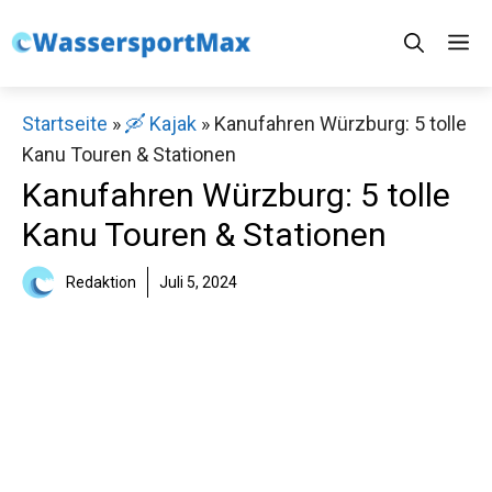
Zum
M
Inhalt
springen
Startseite
»
🛶 Kajak
»
Kanufahren Würzburg: 5 tolle
Kanu Touren & Stationen
Kanufahren Würzburg: 5 tolle
Kanu Touren & Stationen
Redaktion
Juli 5, 2024