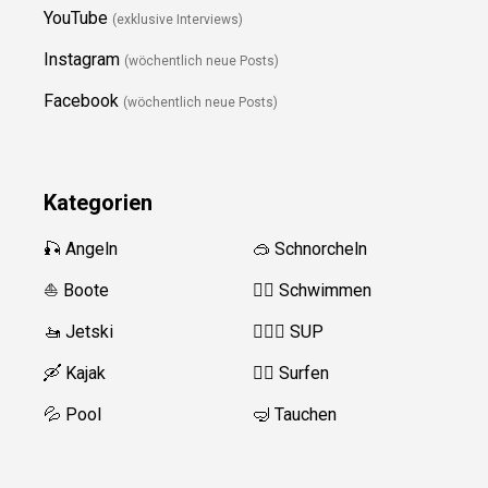
YouTube
(exklusive Interviews)
Instagram
(wöchentlich neue Posts)
Facebook
(wöchentlich neue Posts)
Kategorien
🎣 Angeln
🥽 Schnorcheln
⛵️ Boote
🏊‍♂️
Schwimmen
🚤 Jetski
🏄‍♀️🛶 SUP
🛶 Kajak
🏄‍♂️
Surfen
💦 Pool
🤿 Tauchen