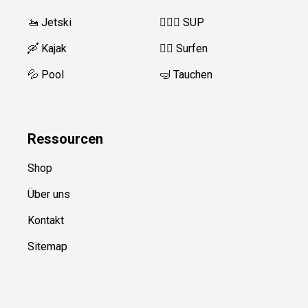
🚤 Jetski
🏄‍♀️🛶 SUP
🛶 Kajak
🏄‍♂️
Surfen
💦 Pool
🤿 Tauchen
Ressource
n
Shop
Über uns
Kontakt
Sitemap