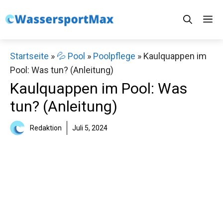
Zum
M
Inhalt
springen
Startseite
»
💦 Pool
»
Poolpflege
»
Kaulquappen im
Pool: Was tun? (Anleitung)
Kaulquappen im Pool: Was
tun? (Anleitung)
Redaktion
Juli 5, 2024