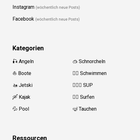
Instagram
(wöchentlich neue Posts)
Facebook
(wöchentlich neue Posts)
Kategorien
🎣 Angeln
🥽 Schnorcheln
⛵️ Boote
🏊‍♂️
Schwimmen
🚤 Jetski
🏄‍♀️🛶 SUP
🛶 Kajak
🏄‍♂️
Surfen
💦 Pool
🤿 Tauchen
Ressource
n