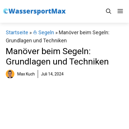
Zum
M
Inhalt
springen
Startseite
»
⛵️ Segeln
»
Manöver beim Segeln:
Grundlagen und Techniken
Manöver beim Segeln:
Grundlagen und Techniken
Max Kuch
Juli 14, 2024