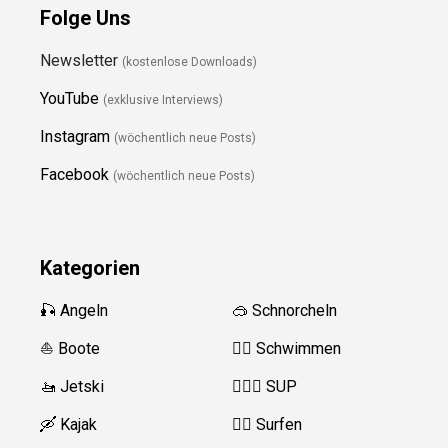
Folge Uns
Newsletter
(kostenlose Downloads)
YouTube
(exklusive Interviews)
Instagram
(wöchentlich neue Posts)
Facebook
(wöchentlich neue Posts)
Kategorien
🎣 Angeln
🥽 Schnorcheln
⛵️ Boote
🏊‍♂️
Schwimmen
🚤 Jetski
🏄‍♀️🛶 SUP
🛶 Kajak
🏄‍♂️
Surfen