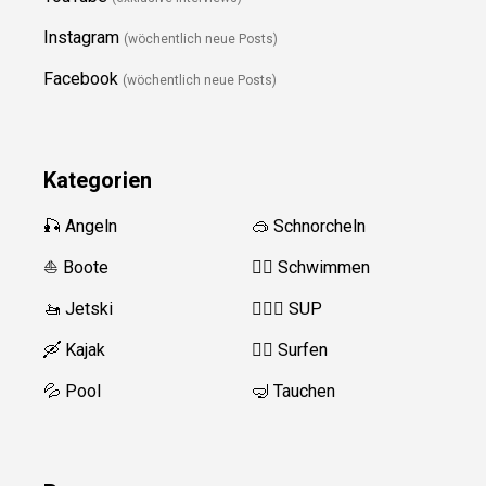
Instagram
(wöchentlich neue Posts)
Facebook
(wöchentlich neue Posts)
Kategorien
🎣 Angeln
🥽 Schnorcheln
⛵️ Boote
🏊‍♂️
Schwimmen
🚤 Jetski
🏄‍♀️🛶 SUP
🛶 Kajak
🏄‍♂️
Surfen
💦 Pool
🤿 Tauchen