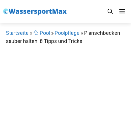
Zum
M
Inhalt
springen
Startseite
»
💦 Pool
»
Poolpflege
»
Planschbecken
sauber halten: 8 Tipps und Tricks