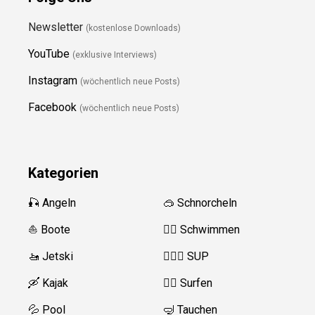
Newsletter
(kostenlose Downloads)
YouTube
(exklusive Interviews)
Instagram
(wöchentlich neue Posts)
Facebook
(wöchentlich neue Posts)
Kategorien
🎣 Angeln
🥽 Schnorcheln
⛵️ Boote
🏊‍♂️
Schwimmen
🚤 Jetski
🏄‍♀️🛶 SUP
🛶 Kajak
🏄‍♂️
Surfen
💦 Pool
🤿 Tauchen