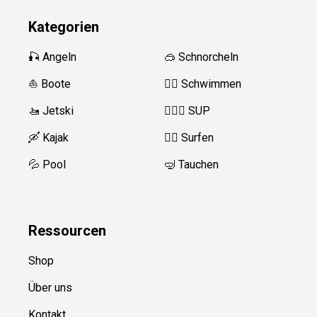
Kategorien
🎣 Angeln
🥽 Schnorcheln
⛵️ Boote
🏊‍♂️
Schwimmen
🚤 Jetski
🏄‍♀️🛶 SUP
🛶 Kajak
🏄‍♂️
Surfen
💦 Pool
🤿 Tauchen
Ressource
n
Shop
Über uns
Kontakt