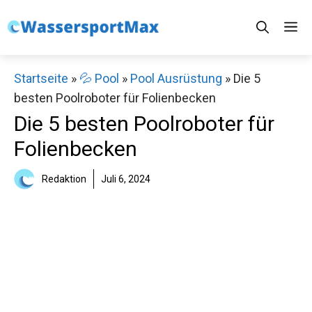
Zum
M
Inhalt
springen
Startseite
»
💦 Pool
»
Pool Ausrüstung
»
Die 5
besten Poolroboter für Folienbecken
Die 5 besten Poolroboter für
Folienbecken
Redaktion
Juli 6, 2024