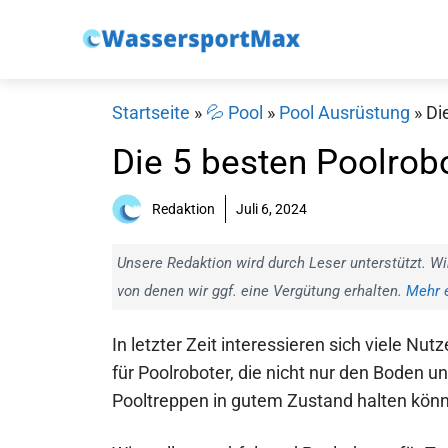
Zum
Inhalt
springen
Startseite
»
💦 Pool
»
Pool Ausrüstung
»
Di
Die 5 besten Poolrob
Redaktion
Juli 6, 2024
Unsere Redaktion wird durch Leser unterstützt. Wi
von denen wir ggf. eine Vergütung erhalten.
Mehr e
In letzter Zeit interessieren sich viele Nutz
für Poolroboter, die nicht nur den Boden u
Pooltreppen in gutem Zustand halten kön