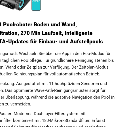
1 Poolroboter Boden und Wand,
tration, 270 Min Laufzeit, Intelligente
TA-Updates für Einbau- und Aufstellpools
gungsmodi: Wechseln Sie über die App in den Eco-Modus für
r täglichen Poolpflege. Für gründlichere Reinigung stehen bis
en, Wand oder Zeitplan zur Verfügung. Der Zeitplan-Modus
duellen Reinigungsplan für vollautomatischen Betrieb.
bdeckung: Ausgestattet mit 11 hochpräzisen Sensoren und
en. Das optimierte WavePath-Reinigungsmuster sorgt für
r Überlappung, während die adaptive Navigation den Pool in
len zu vermeiden.
s Wasser: Modernes Dual-Layer-Filtersystem mit
filter kombiniert mit 180-Mikron-Standardfilter. Erfasst