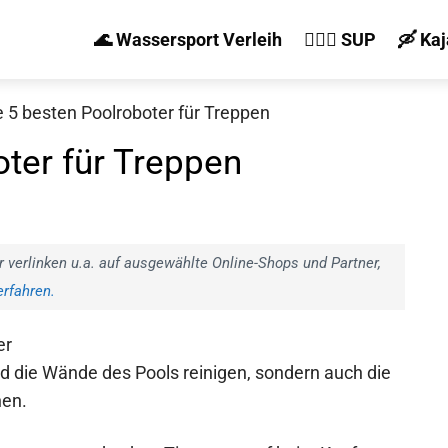
🌊 Wassersport Verleih
🏄‍♀️🛶 SUP
🛶 Ka
e 5 besten Poolroboter für Treppen
oter für Treppen
r verlinken u.a. auf ausgewählte Online-Shops und Partner,
rfahren.
er
nd die Wände des Pools reinigen, sondern auch die
nen.