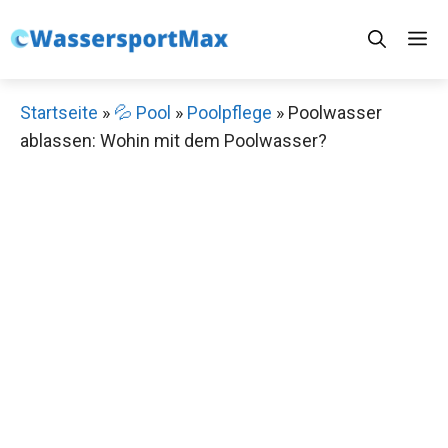
Zum
M
Inhalt
springen
Startseite
»
💦 Pool
»
Poolpflege
»
Poolwasser
ablassen: Wohin mit dem Poolwasser?