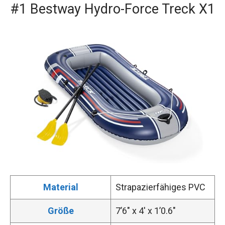
#1 Bestway Hydro-Force Treck X1
Material
Strapazierfähiges PVC
Größe
7’6″ x 4′ x 1’0.6″