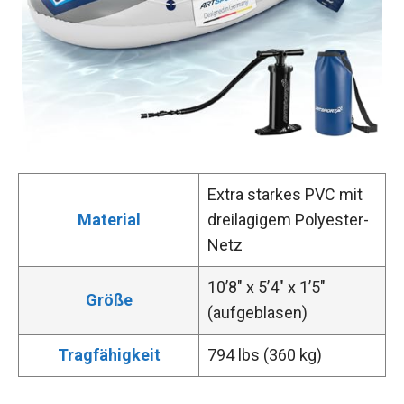
Extra starkes PVC mit
Material
dreilagigem Polyester-
Netz
10’8″ x 5’4″ x 1’5″
Größe
(aufgeblasen)
Tragfähigkeit
794 lbs (360 kg)