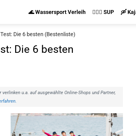
🌊 Wassersport Verleih
🏄‍♀️🛶 SUP
🛶 Ka
est: Die 6 besten (Bestenliste)
t: Die 6 besten
r verlinken u.a. auf ausgewählte Online-Shops und Partner,
rfahren.