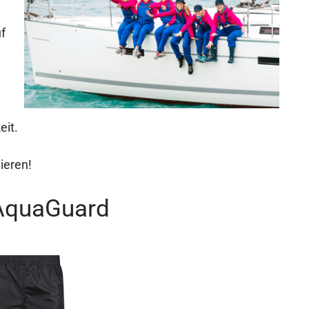
uf
eit.
ieren!
AquaGuard