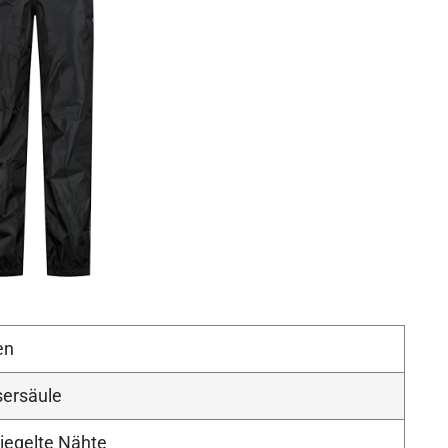
en
ersäule
siegelte Nähte