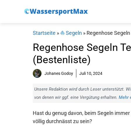
Zum
Inhalt
springen
Startseite
»
⛵️ Segeln
»
Regenhose Segeln T
Regenhose Segeln Tes
(Bestenliste)
Johanes Godoy
Juli 10, 2024
Unsere Redaktion wird durch Leser unterstützt. Wi
von denen wir ggf. eine Vergütung erhalten.
Mehr e
Hast du genug davon, beim Segeln immer
völlig durchnässt zu sein?