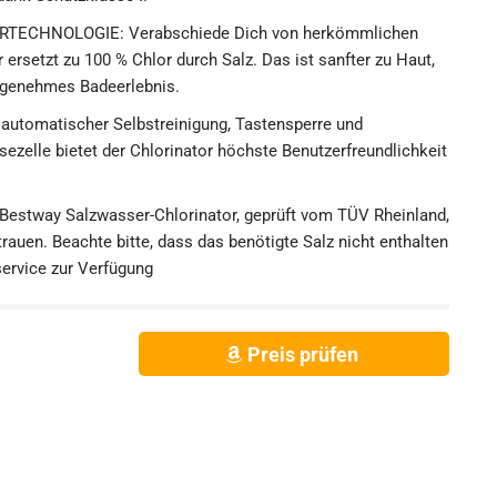
CHNOLOGIE: Verabschiede Dich von herkömmlichen
 ersetzt zu 100 % Chlor durch Salz. Das ist sanfter zu Haut,
ngenehmes Badeerlebnis.
tomatischer Selbstreinigung, Tastensperre und
ezelle bietet der Chlorinator höchste Benutzerfreundlichkeit
estway Salzwasser-Chlorinator, geprüft vom TÜV Rheinland,
trauen. Beachte bitte, dass das benötigte Salz nicht enthalten
service zur Verfügung
Preis prüfen