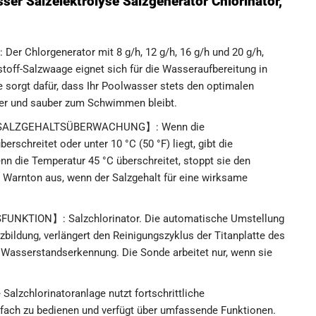
ser Salzelektrolyse Salzgenerator Chlorinator,
lorgenerator mit 8 g/h, 12 g/h, 16 g/h und 20 g/h,
ff-Salzwaage eignet sich für die Wasseraufbereitung in
 sorgt dafür, dass Ihr Poolwasser stets den optimalen
cher und sauber zum Schwimmen bleibt.
ALZGEHALTSÜBERWACHUNG】: Wenn die
rschreitet oder unter 10 °C (50 °F) liegt, gibt die
n die Temperatur 45 °C überschreitet, stoppt sie den
en Warnton aus, wenn der Salzgehalt für eine wirksame
TION】: Salzchlorinator. Die automatische Umstellung
zbildung, verlängert den Reinigungszyklus der Titanplatte des
e Wasserstandserkennung. Die Sonde arbeitet nur, wenn sie
chlorinatoranlage nutzt fortschrittliche
nfach zu bedienen und verfügt über umfassende Funktionen.