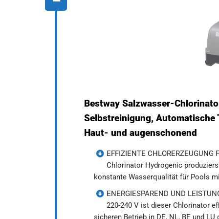
Bestway Salzwasser-Chlorinator 
Selbstreinigung, Automatische T
Haut- und augenschonend
EFFIZIENTE CHLORERZEUGUNG FÜ
Chlorinator Hydrogenic produzierst
konstante Wasserqualität für Pools mit
ENERGIESPAREND UND LEISTUNGSST
220-240 V ist dieser Chlorinator ef
sicheren Betrieb in DE, NL, BE und LU 