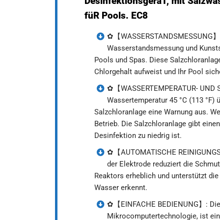
DesinfektionsgeräT, mit Salzwas
füR Pools. EC8
✿【WASSERSTANDSMESSUNG】: Der Ch
Wasserstandsmessung und Kunststo
Pools und Spas. Diese Salzchloranlage
Chlorgehalt aufweist und Ihr Pool si
✿【WASSERTEMPERATUR- UND S
Wassertemperatur 45 °C (113 °F) übe
Salzchloranlage eine Warnung aus. Wen
Betrieb. Die Salzchloranlage gibt ein
Desinfektion zu niedrig ist.
✿【AUTOMATISCHE REINIGUNGSFUNK
der Elektrode reduziert die Schmut
Reaktors erheblich und unterstützt di
Wasser erkennt.
✿【EINFACHE BEDIENUNG】: Die Salz
Mikrocomputertechnologie, ist ei