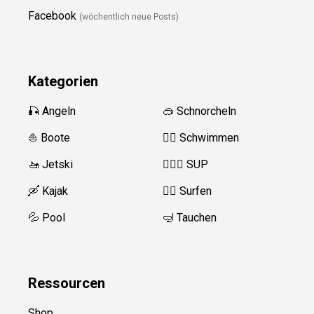
Facebook
(wöchentlich neue Posts)
Kategorien
🎣 Angeln
🥽 Schnorcheln
⛵️ Boote
🏊‍♂️
Schwimmen
🚤 Jetski
🏄‍♀️🛶 SUP
🛶 Kajak
🏄‍♂️
Surfen
💦 Pool
🤿 Tauchen
Ressource
n
Shop