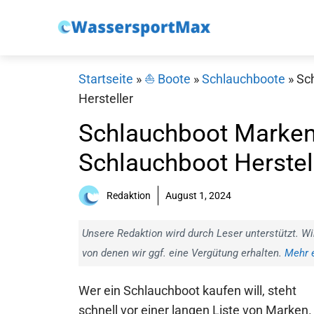
Zum
Inhalt
springen
Startseite
»
⛵️ Boote
»
Schlauchboote
»
Sc
Hersteller
Schlauchboot Marken
Schlauchboot Herstel
Redaktion
August 1, 2024
Unsere Redaktion wird durch Leser unterstützt. Wi
von denen wir ggf. eine Vergütung erhalten.
Mehr e
Wer ein Schlauchboot kaufen will, steht
schnell vor einer langen Liste von Marken.