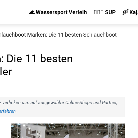
🌊 Wassersport Verleih
🏄‍♀️🛶 SUP
🛶 Ka
hlauchboot Marken: Die 11 besten Schlauchboot
: Die 11 besten
ler
r verlinken u.a. auf ausgewählte Online-Shops und Partner,
rfahren.