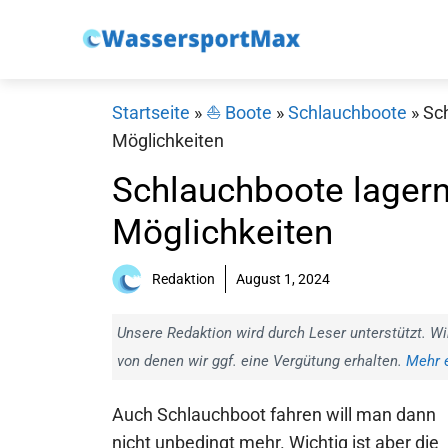
Zum
Inhalt
springen
Startseite
»
⛵️ Boote
»
Schlauchboote
»
Sch
Möglichkeiten
Schlauchboote lagern
Möglichkeiten
Redaktion
August 1, 2024
Unsere Redaktion wird durch Leser unterstützt. Wi
von denen wir ggf. eine Vergütung erhalten.
Mehr e
Auch Schlauchboot fahren will man dann
nicht unbedingt mehr. Wichtig ist aber die