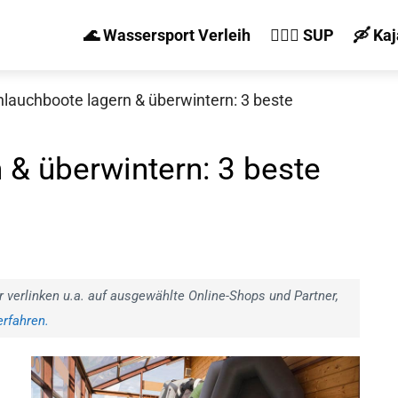
🌊 Wassersport Verleih
🏄‍♀️🛶 SUP
🛶 Ka
lauchboote lagern & überwintern: 3 beste
 & überwintern: 3 beste
r verlinken u.a. auf ausgewählte Online-Shops und Partner,
rfahren.